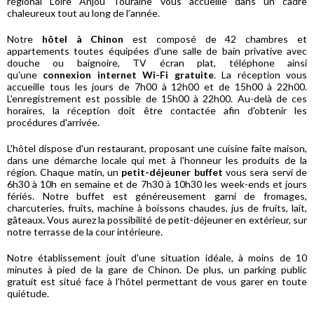
régional Loire Anjou Touraine vous accueille dans un cadre
chaleureux tout au long de l’année.
Notre
hôtel à Chinon
est composé de 42 chambres et
appartements toutes équipées d'une salle de bain privative avec
douche ou baignoire, TV écran plat, téléphone ainsi
qu'une
connexion internet Wi-Fi gratuite
.
La réception vous
accueille tous les jours de 7h00 à 12h00 et de 15h00 à 22h00.
L'enregistrement est possible de 15h00 à 22h00.
Au-delà de ces
horaires, la réception doit être contactée afin d'obtenir les
procédures d'arrivée.
L'hôtel dispose d'un restaurant, proposant une cuisine faite maison,
dans une démarche locale qui met à l'honneur les produits de la
région.
Chaque matin, un
petit-déjeuner buffet
vous sera servi
de
6h30 à 10h en semaine et de 7h30 à 10h30 les week-ends et jours
fériés. Notre buffet est généreusement garni de fromages,
charcuteries, fruits, machine à boissons chaudes, jus de fruits, lait,
gâteaux. Vous aurez la possibilité de petit-déjeuner en extérieur, sur
notre terrasse de la cour intérieure.
Notre établissement jouit d'une situation idéale, à moins de 10
minutes à pied de la gare de Chinon. De plus, un parking public
gratuit est situé face à l’hôtel permettant de vous garer en toute
quiétude.